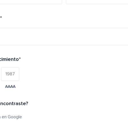
*
cimiento*
AAAA
ncontraste?
 en Google