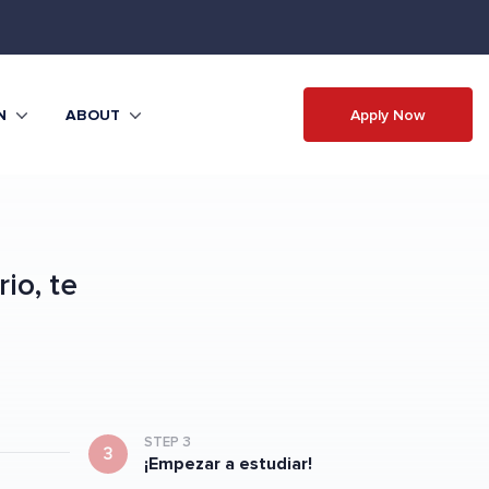
Apply Now
N
ABOUT
io, te
STEP 3
3
¡Empezar a estudiar!