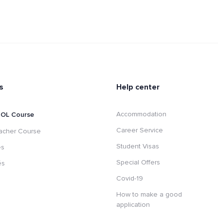
s
Help center
Accommodation
ESOL Course
Career Service
acher Course
Student Visas
es
Special Offers
és
Covid-19
How to make a good
application