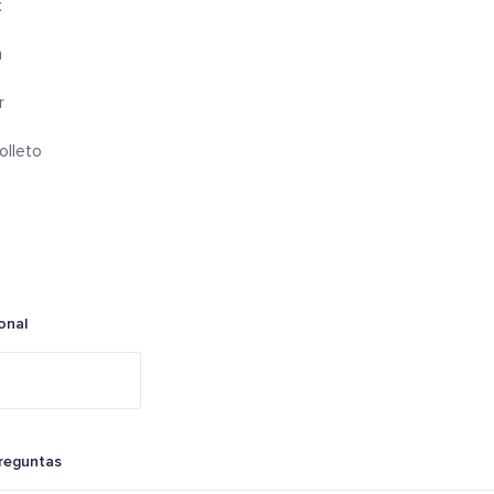
k
m
r
olleto
onal
reguntas